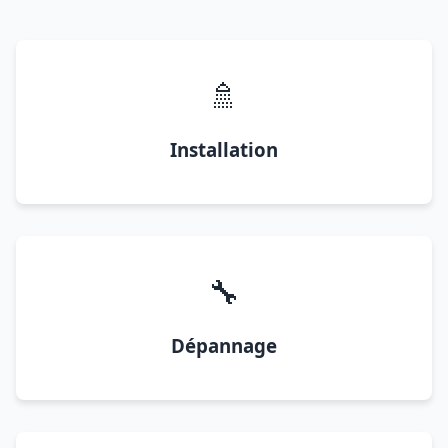
🚿
Installation
🔧
Dépannage