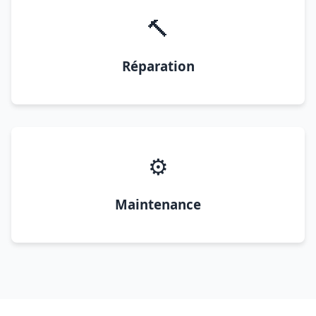
🔨
Réparation
⚙️
Maintenance