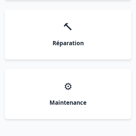
🔨
Réparation
⚙️
Maintenance