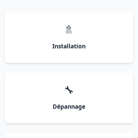
🚿
Installation
🔧
Dépannage