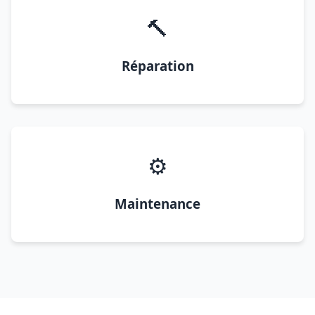
🔨
Réparation
⚙️
Maintenance