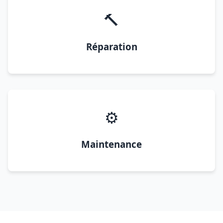
🔨
Réparation
⚙️
Maintenance