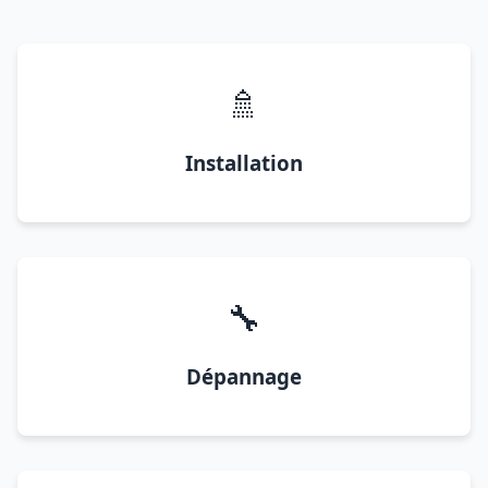
🚿
Installation
🔧
Dépannage