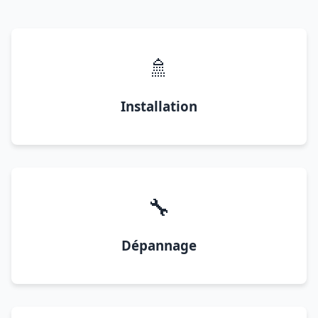
🚿
Installation
🔧
Dépannage