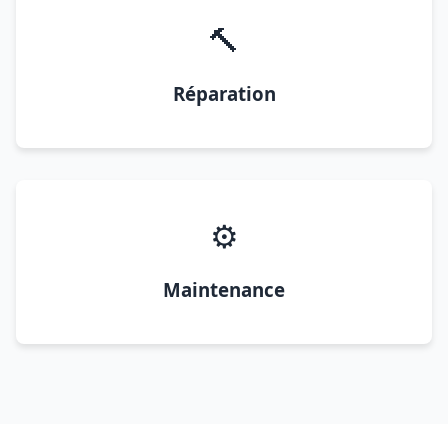
🔨
Réparation
⚙️
Maintenance