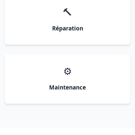
🔨
Réparation
⚙️
Maintenance