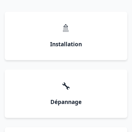
🚿
Installation
🔧
Dépannage