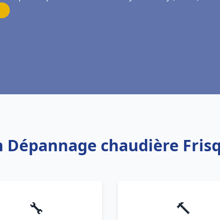
on Dépannage chaudière Fris
🔧
🔨