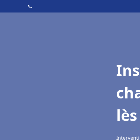
📞
In
cha
lè
Interventi