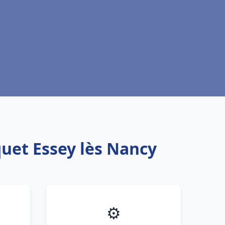
quet Essey lès Nancy
⚙️