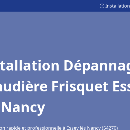
🕒 Installati
stallation Dépanna
udière Frisquet Es
s Nancy
on rapide et professionnelle à Essey lès Nancy (54270)