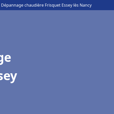
on Dépannage chaudière Frisquet Essey lès Nancy
ge
sey