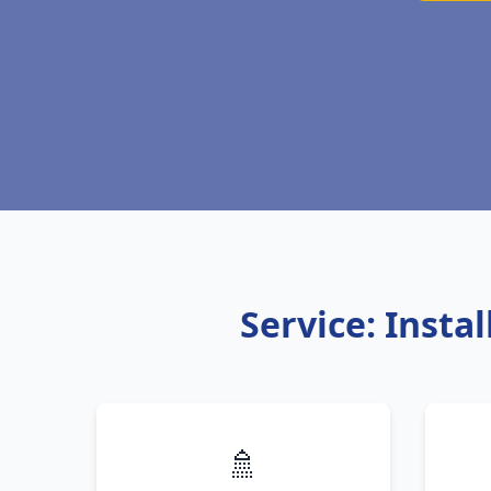
Service: Insta
🚿