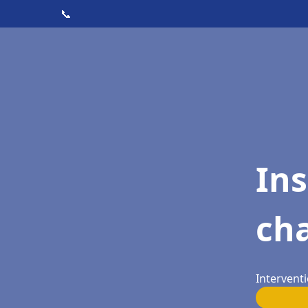
📞
In
cha
Interventi