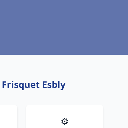
 Frisquet Esbly
⚙️