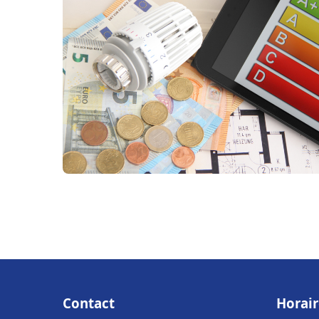
Contact
Horair