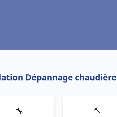
llation Dépannage chaudière
🔧
🔨