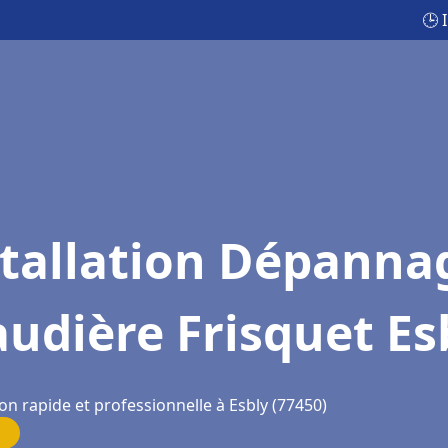
🕒 
stallation Dépanna
udière Frisquet Es
on rapide et professionnelle à Esbly (77450)