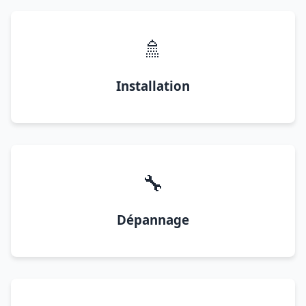
🚿
Installation
🔧
Dépannage