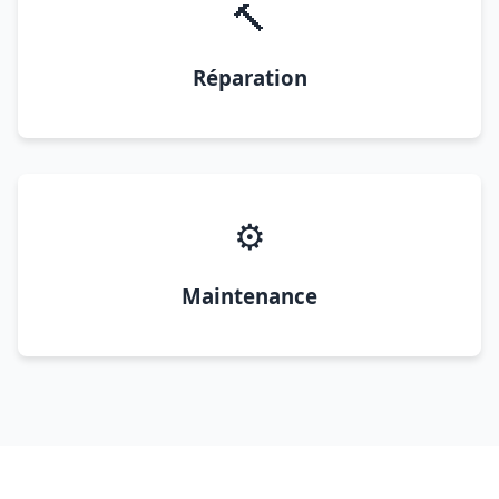
🔨
Réparation
⚙️
Maintenance