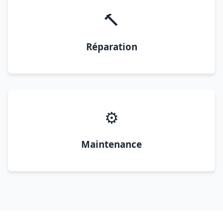
🔨
Réparation
⚙️
Maintenance