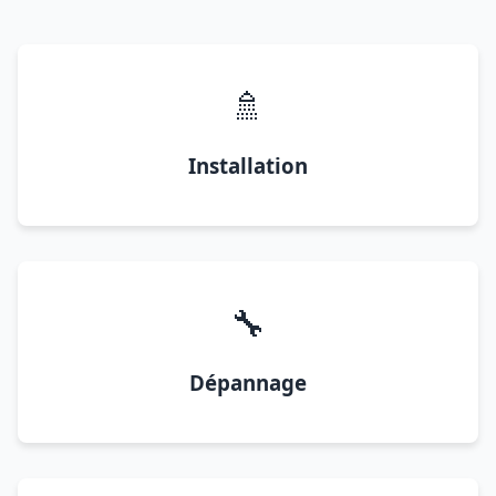
🚿
Installation
🔧
Dépannage