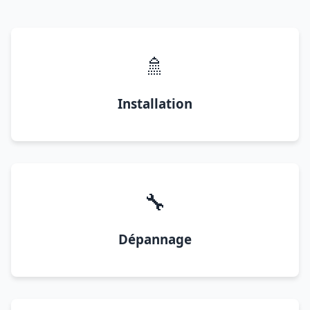
🚿
Installation
🔧
Dépannage