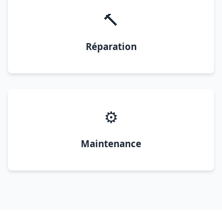
🔨
Réparation
⚙️
Maintenance