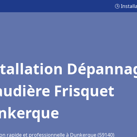
🕒 Instal
stallation Dépanna
udière Frisquet
nkerque
ion rapide et professionnelle à Dunkerque (59140)