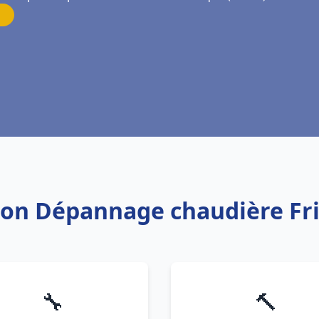
ation Dépannage chaudière F
🔧
🔨