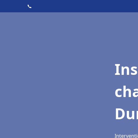
📞
In
cha
Du
Intervent