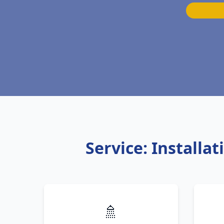
Service: Install
🚿