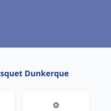
risquet Dunkerque
⚙️