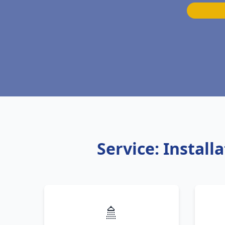
Service: Instal
🚿