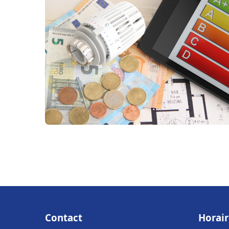
Contact
Horair