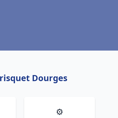
Frisquet Dourges
⚙️