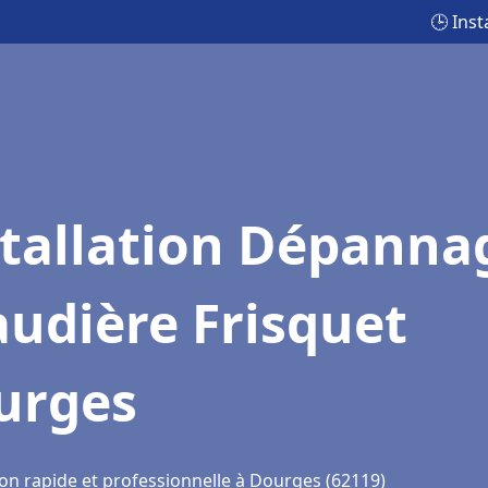
🕒 Ins
stallation Dépanna
udière Frisquet
urges
ion rapide et professionnelle à Dourges (62119)