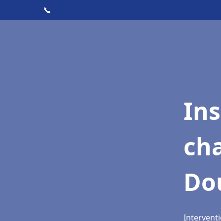
📞
In
cha
Do
Intervent