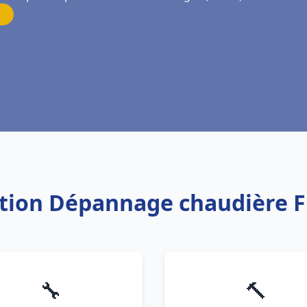
lation Dépannage chaudière 
🔧
🔨