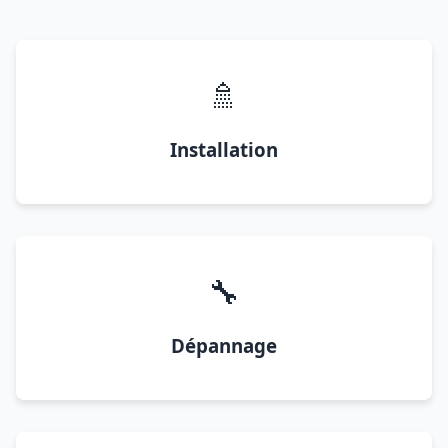
🚿
Installation
🔧
Dépannage