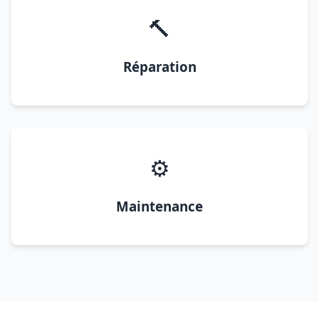
🔨
Réparation
⚙️
Maintenance