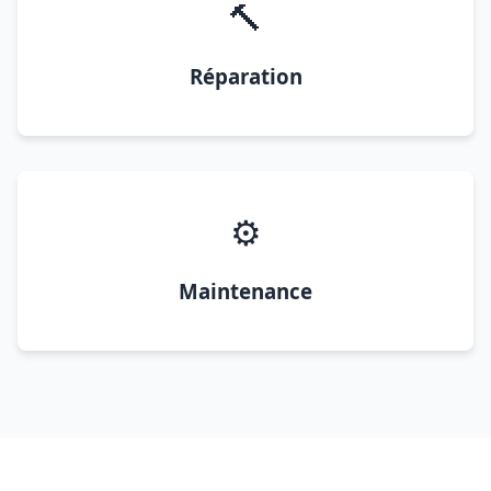
🔨
Réparation
⚙️
Maintenance