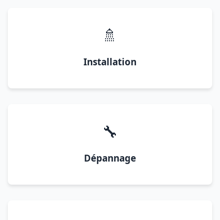
🚿
Installation
🔧
Dépannage