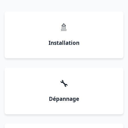
🚿
Installation
🔧
Dépannage