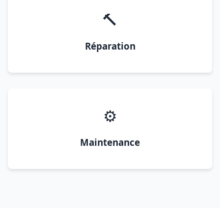
🔨
Réparation
⚙️
Maintenance