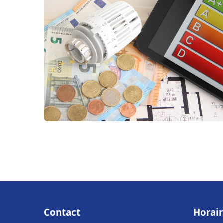
Contact
Horair