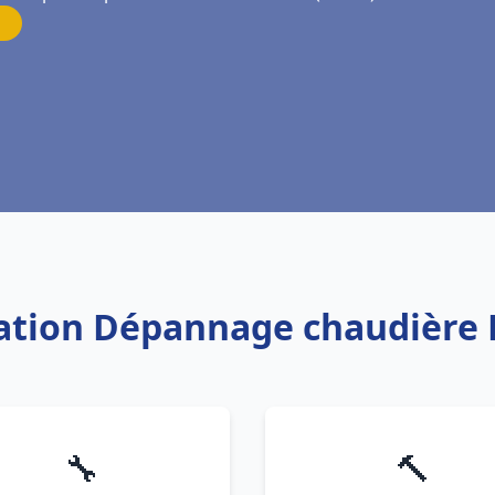
lation Dépannage chaudière 
🔧
🔨