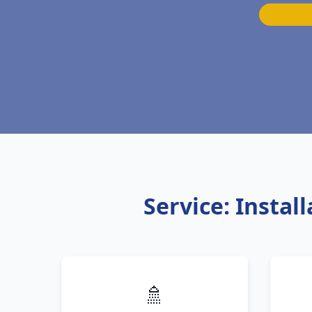
Service: Instal
🚿