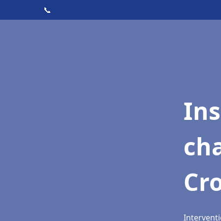
📞
In
cha
Cro
Interventi