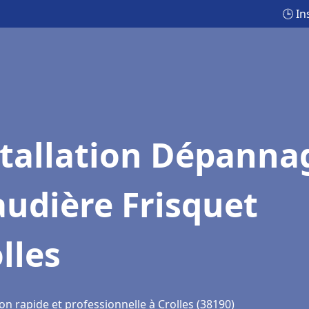
🕒 In
stallation Dépanna
udière Frisquet
lles
on rapide et professionnelle à Crolles (38190)