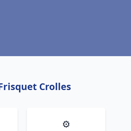
Frisquet Crolles
⚙️