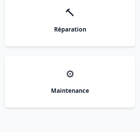
🔨
Réparation
⚙️
Maintenance