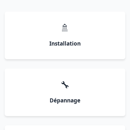
🚿
Installation
🔧
Dépannage