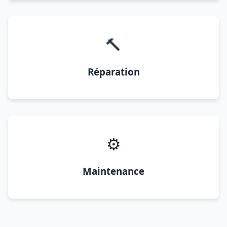
🔨
Réparation
⚙️
Maintenance