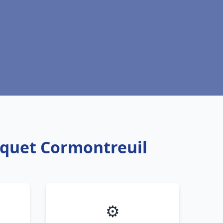
squet Cormontreuil
⚙️