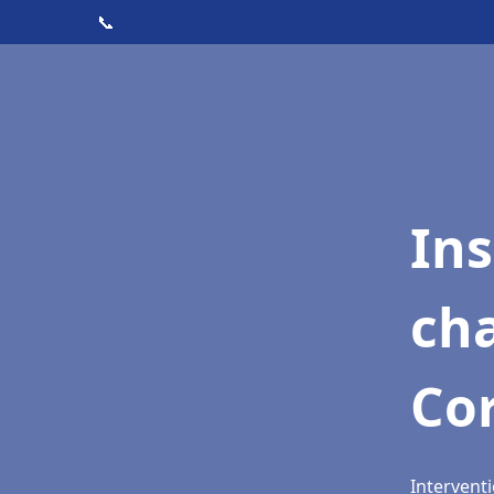
📞
In
cha
Co
Intervent