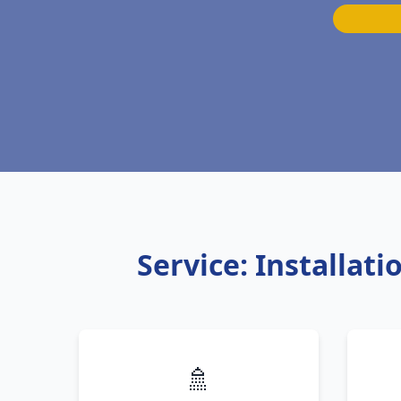
Service: Installa
🚿