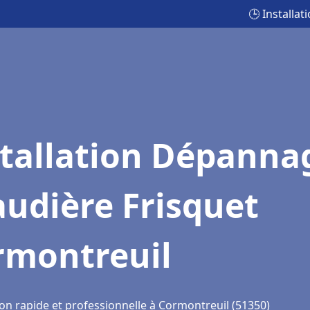
🕒 Installa
stallation Dépanna
udière Frisquet
rmontreuil
ion rapide et professionnelle à Cormontreuil (51350)