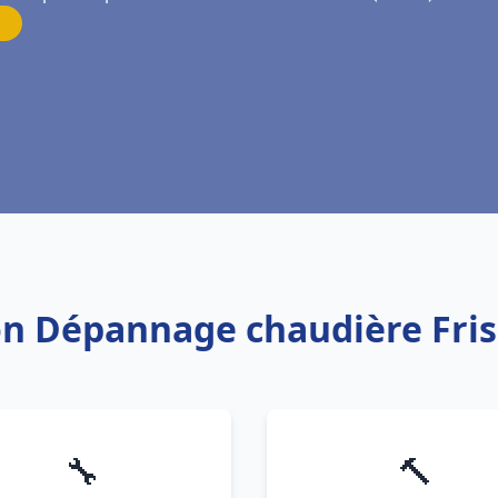
tion Dépannage chaudière Fri
🔧
🔨