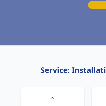
Service: Install
🚿