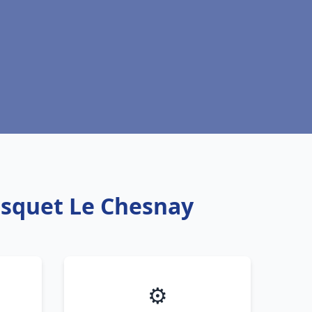
isquet Le Chesnay
⚙️