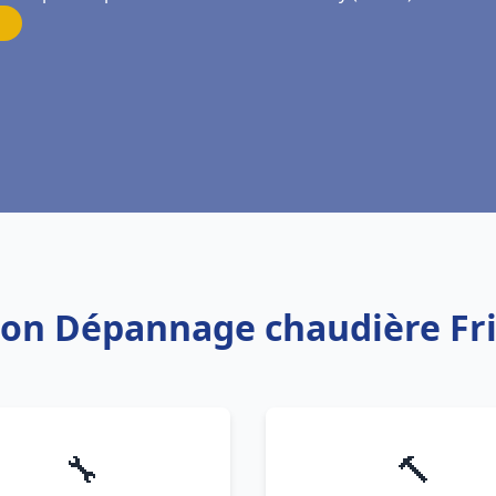
ation Dépannage chaudière Fr
🔧
🔨