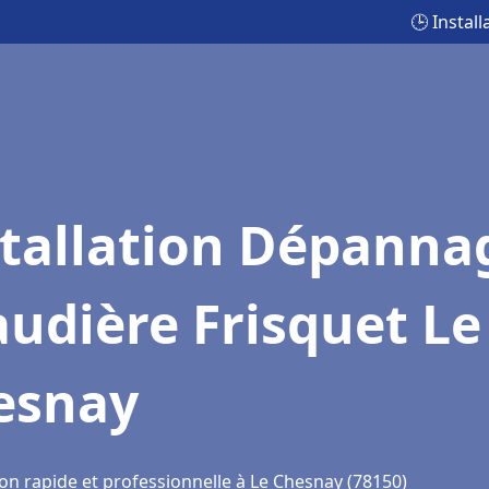
🕒 Instal
stallation Dépanna
udière Frisquet Le
esnay
ion rapide et professionnelle à Le Chesnay (78150)