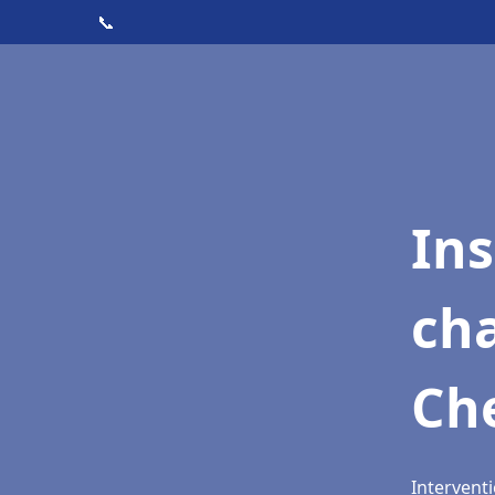
📞
In
cha
Ch
Intervent