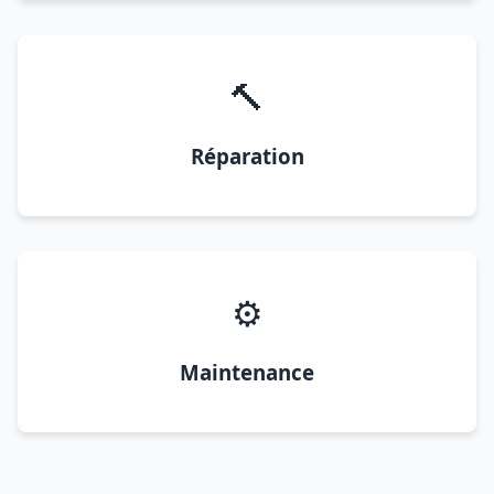
🔨
Réparation
⚙️
Maintenance