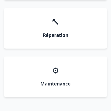
🔨
Réparation
⚙️
Maintenance