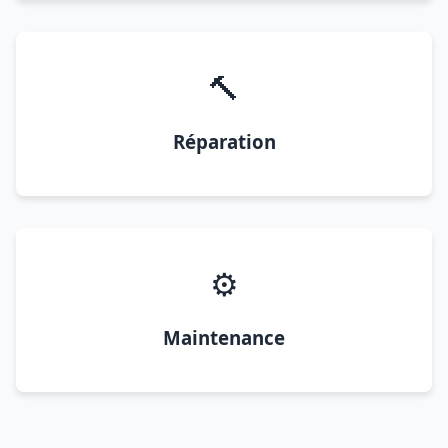
🔨
Réparation
⚙️
Maintenance