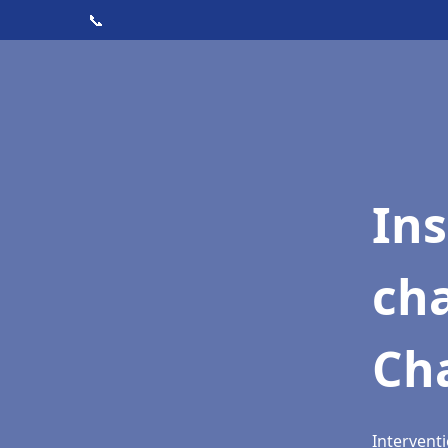
📞
In
cha
Ch
Intervent