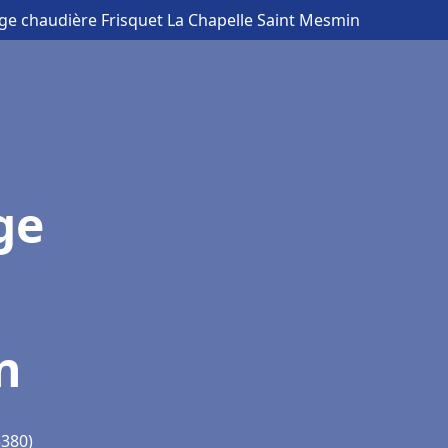
ge chaudière Frisquet La Chapelle Saint Mesmin
ge
n
5380)