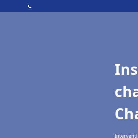
📞
In
cha
Cha
Interventi