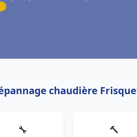
Dépannage chaudière Frisque
🔧
🔨