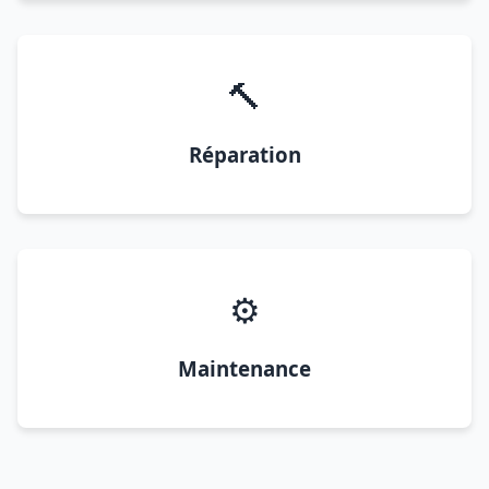
🔨
Réparation
⚙️
Maintenance