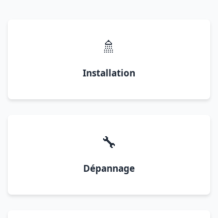
🚿
Installation
🔧
Dépannage