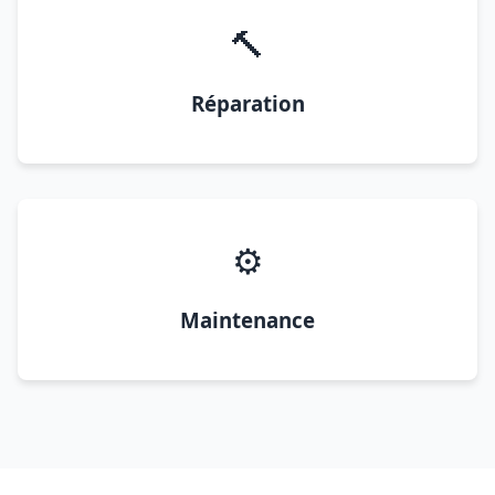
🔨
Réparation
⚙️
Maintenance