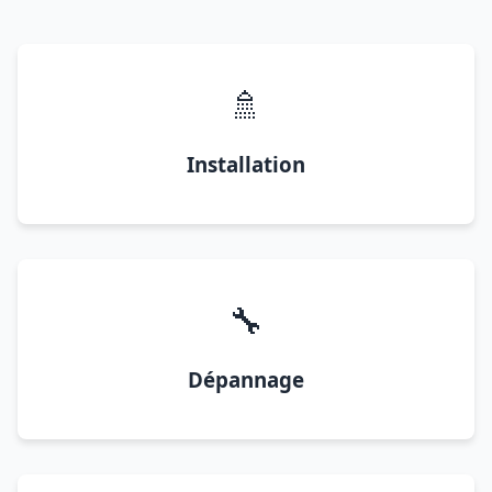
🚿
Installation
🔧
Dépannage