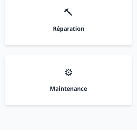
🔨
Réparation
⚙️
Maintenance