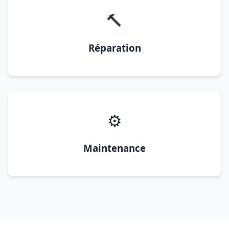
🔨
Réparation
⚙️
Maintenance