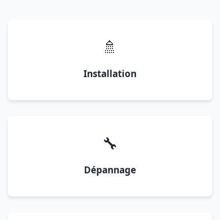
🚿
Installation
🔧
Dépannage