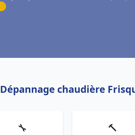
on Dépannage chaudière Frisq
🔧
🔨