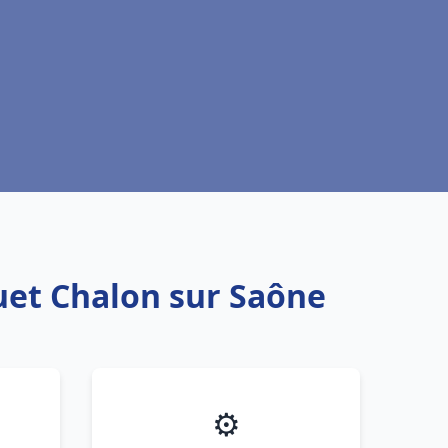
uet Chalon sur Saône
⚙️