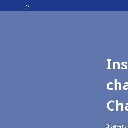
📞
In
cha
Ch
Intervent