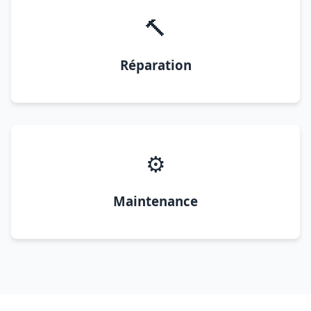
🔨
Réparation
⚙️
Maintenance