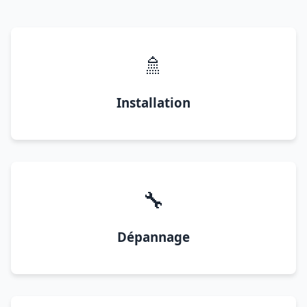
🚿
Installation
🔧
Dépannage