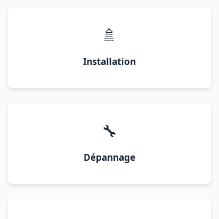
🚿
Installation
🔧
Dépannage