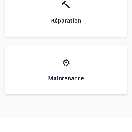
🔨
Réparation
⚙️
Maintenance