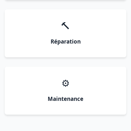
🔨
Réparation
⚙️
Maintenance