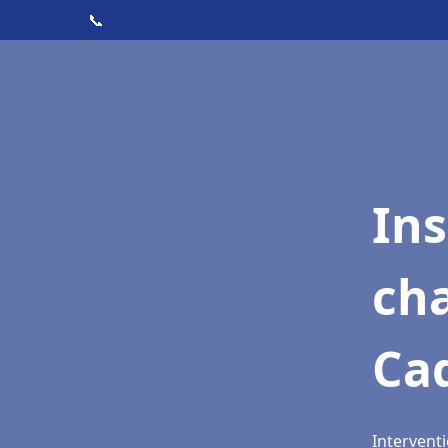
📞
In
cha
Cad
Interventi