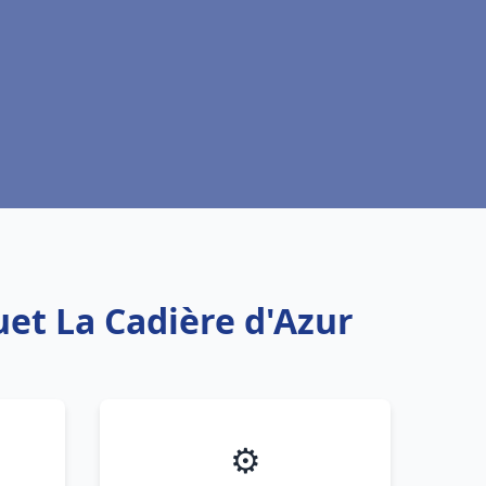
uet La Cadière d'Azur
⚙️