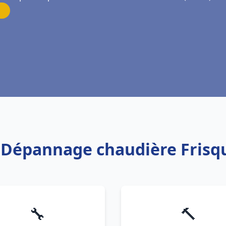
n Dépannage chaudière Frisq
🔧
🔨