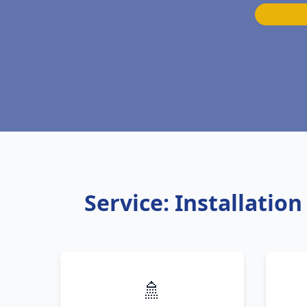
Service: Installatio
🚿