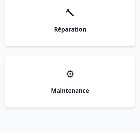
🔨
Réparation
⚙️
Maintenance