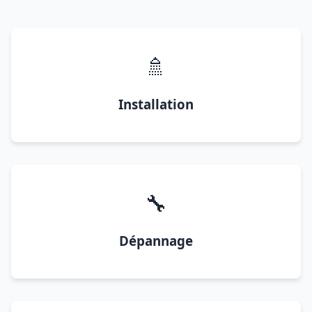
🚿
Installation
🔧
Dépannage