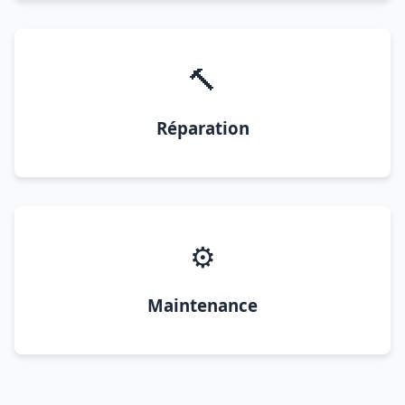
🔨
Réparation
⚙️
Maintenance