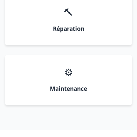
🔨
Réparation
⚙️
Maintenance