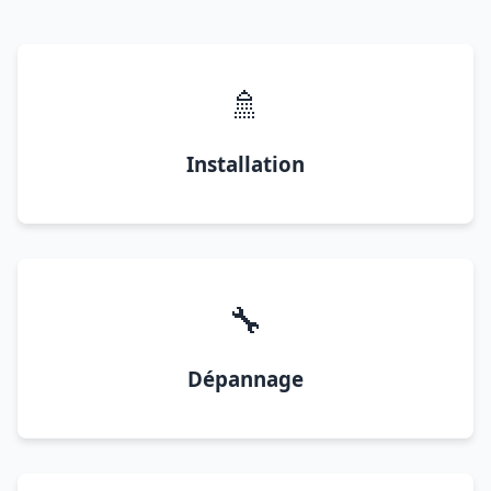
🚿
Installation
🔧
Dépannage