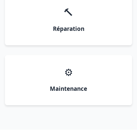
🔨
Réparation
⚙️
Maintenance