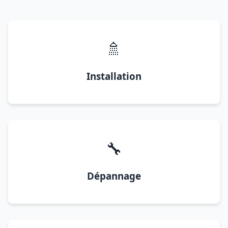
🚿
Installation
🔧
Dépannage