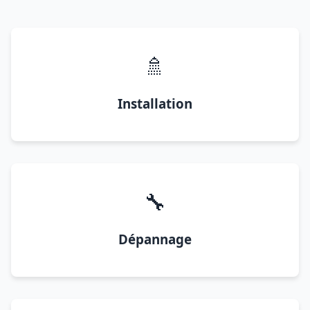
🚿
Installation
🔧
Dépannage