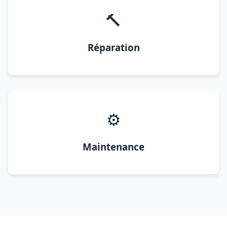
🔨
Réparation
⚙️
Maintenance