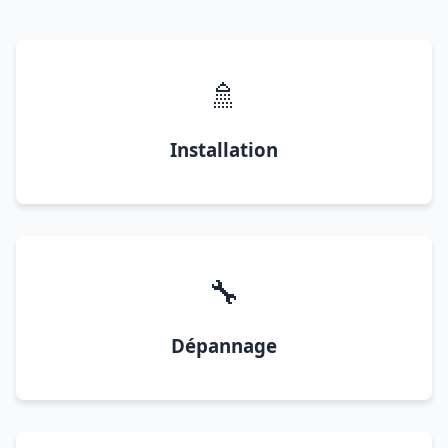
🚿
Installation
🔧
Dépannage