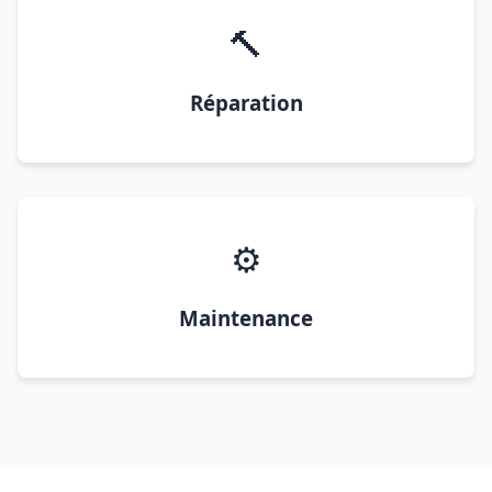
🔨
Réparation
⚙️
Maintenance