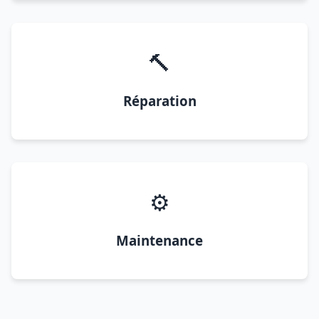
🔨
Réparation
⚙️
Maintenance