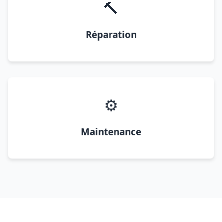
🔨
Réparation
⚙️
Maintenance