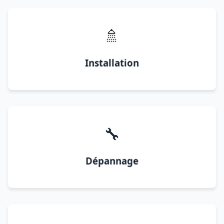
🚿
Installation
🔧
Dépannage