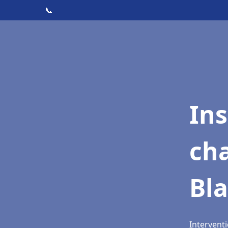
📞
In
cha
Bla
Interventi