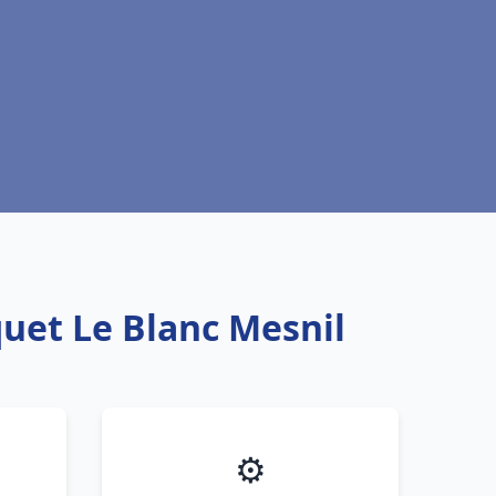
quet Le Blanc Mesnil
⚙️