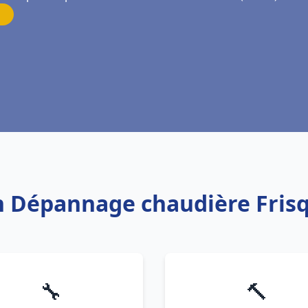
on Dépannage chaudière Fris
🔧
🔨