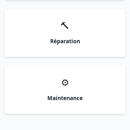
🔨
Réparation
⚙️
Maintenance