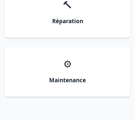
🔨
Réparation
⚙️
Maintenance