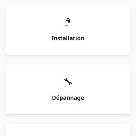
🚿
Installation
🔧
Dépannage