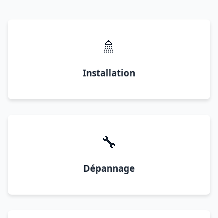
🚿
Installation
🔧
Dépannage