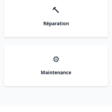
🔨
Réparation
⚙️
Maintenance