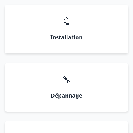
🚿
Installation
🔧
Dépannage