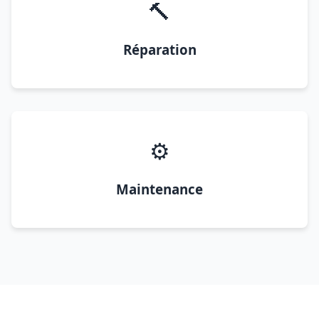
🔨
Réparation
⚙️
Maintenance