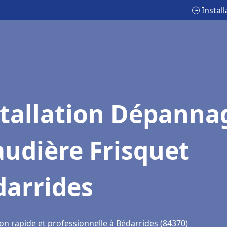
🕒 Insta
stallation Dépanna
udière Frisquet
darrides
on rapide et professionnelle à Bédarrides (84370)