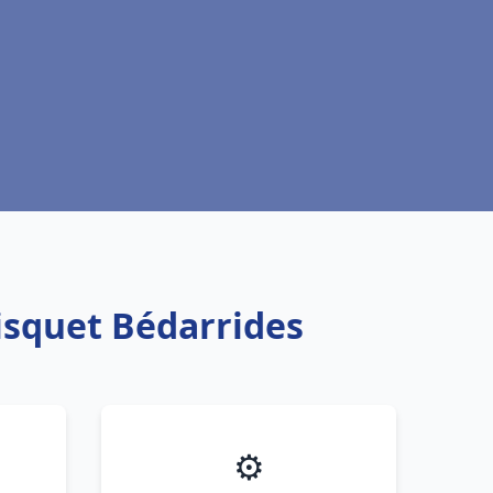
isquet Bédarrides
⚙️