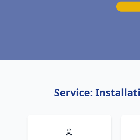
Service: Install
🚿