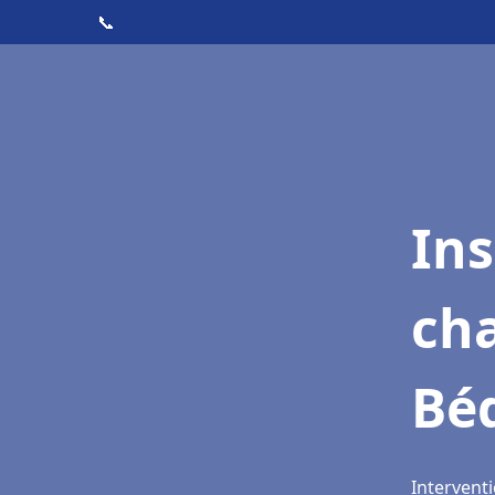
📞
In
cha
Bé
Interventi