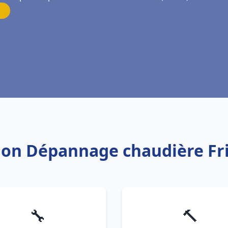
ation Dépannage chaudière Fr
🔧
🔨