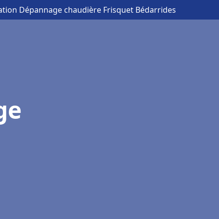
llation Dépannage chaudière Frisquet Bédarrides
ge