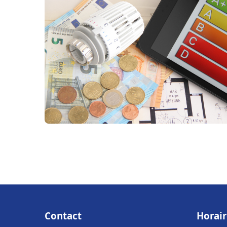
Contact
Horair