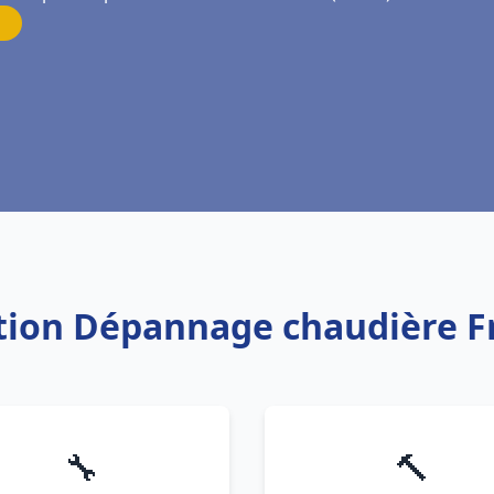
lation Dépannage chaudière F
🔧
🔨