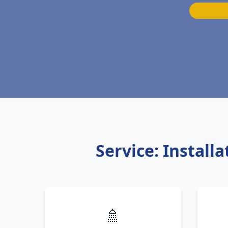
Service: Instal
🚿