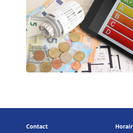
Contact
Horair