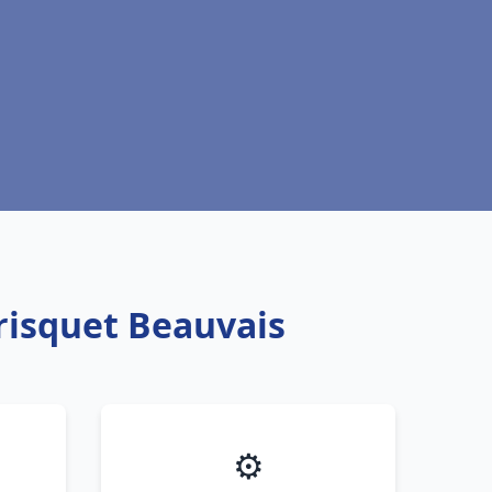
risquet Beauvais
⚙️