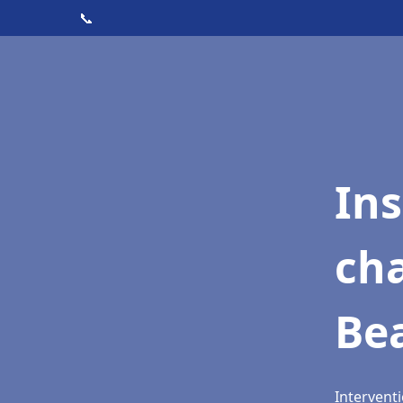
📞
In
cha
Be
Interventi